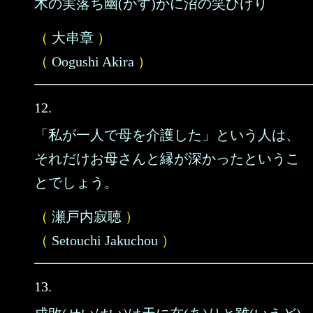
木の実落ち幽(かす)かに沼の笑ひけり
（
大串章
）
（
Oogushi Akira
）
12.
「私が一人で母を介護した」という人は、
それだけお母さんと縁が深かったというこ
とでしょう。
（
瀬戸内寂聴
）
（
Setouchi Jakuchou
）
13.