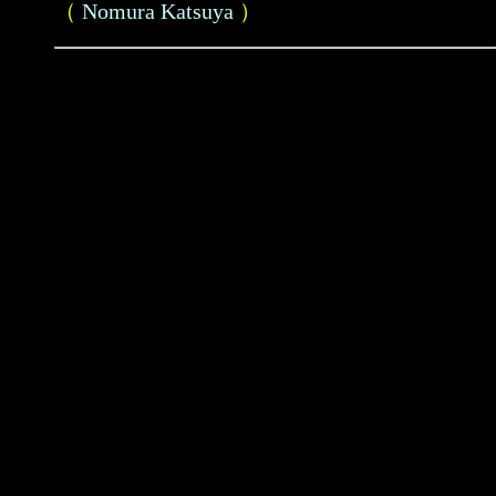
（
Nomura Katsuya
）