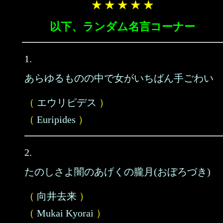
★ ★ ★ ★ ★
以下、ランダム名言コーナー
1.
あらゆるものの中で女がいちばん手ごわい
（
エウリピデス
）
（
Euripides
）
2.
たのしさよ闇のあげくの朧月(おぼろづき)
（
向井去来
）
（
Mukai Kyorai
）