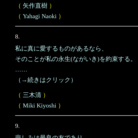
（
矢作直樹
）
（
Yahagi Naoki
）
8.
私に真に愛するものがあるなら、
そのことが私の永生(ながいき)を約束する。
……
（→続きはクリック）
（
三木清
）
（
Miki Kiyoshi
）
9.
悲しみは最良の友であり、