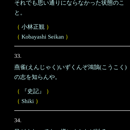
それでも思い通りにならなかった状態のこ
と。
（
小林正観
）
（
Kobayashi Seikan
）
33.
燕雀(えんじゃく)いずくんぞ鴻鵠(こうこく)
の志を知らんや。
（
『史記』
）
（
Shiki
）
34.