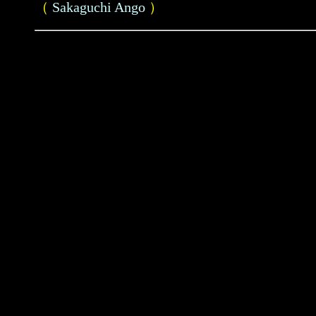
（
Sakaguchi Ango
）