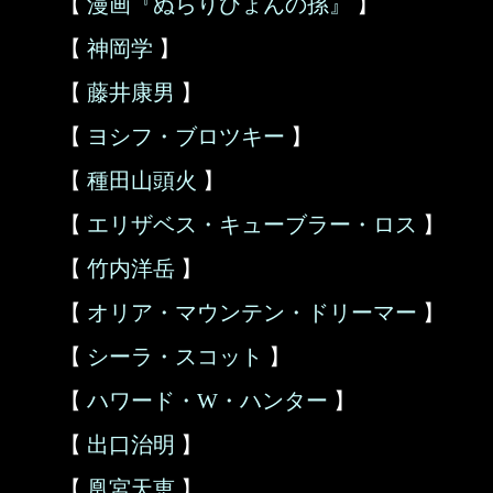
【
漫画『ぬらりひょんの孫』
】
【
神岡学
】
【
藤井康男
】
【
ヨシフ・ブロツキー
】
【
種田山頭火
】
【
エリザベス・キューブラー・ロス
】
【
竹内洋岳
】
【
オリア・マウンテン・ドリーマー
】
【
シーラ・スコット
】
【
ハワード・W・ハンター
】
【
出口治明
】
【
凰宮天恵
】