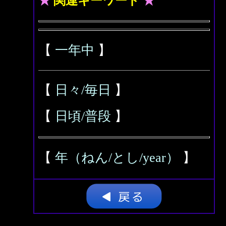
★
関連キーワード
★
【
一年中
】
【
日々/毎日
】
【
日頃/普段
】
【
年（ねん/とし/year）
】