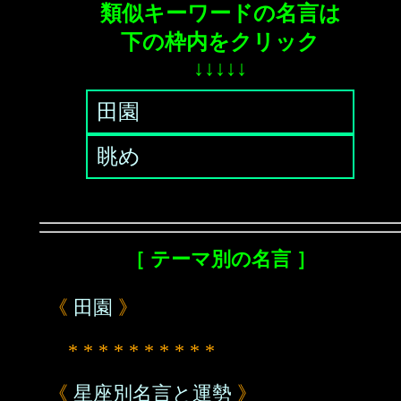
類似キーワードの名言は
下の枠内をクリック
↓↓↓↓↓
田園
眺め
［ テーマ別の名言 ］
《
田園
》
* * * * * * * * * *
《
星座別名言と運勢
》