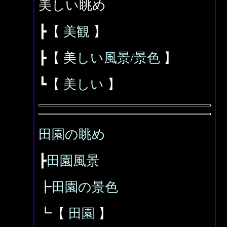
美しい眺め
┣【
美観
】
┣【
美しい風景/景色
】
┗【
美しい
】
田園の眺め
┣
田園風景
┣
田園の景色
┗【
田園
】