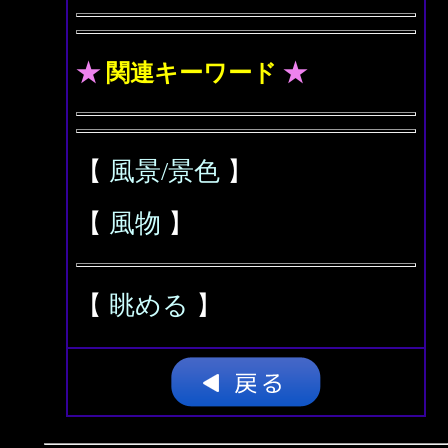
★
関連キーワード
★
【
風景/景色
】
【
風物
】
【
眺める
】