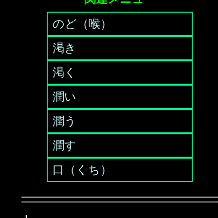
のど（喉）
渇き
渇く
潤い
潤う
潤す
口（くち）