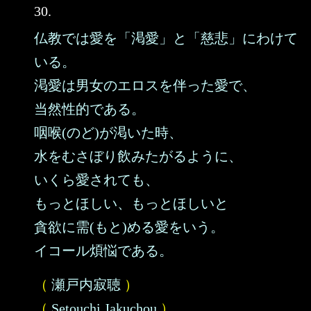
30.
仏教では愛を「渇愛」と「慈悲」にわけて
いる。
渇愛は男女のエロスを伴った愛で、
当然性的である。
咽喉(のど)が渇いた時、
水をむさぼり飲みたがるように、
いくら愛されても、
もっとほしい、もっとほしいと
貪欲に需(もと)める愛をいう。
イコール煩悩である。
（
瀬戸内寂聴
）
（
Setouchi Jakuchou
）