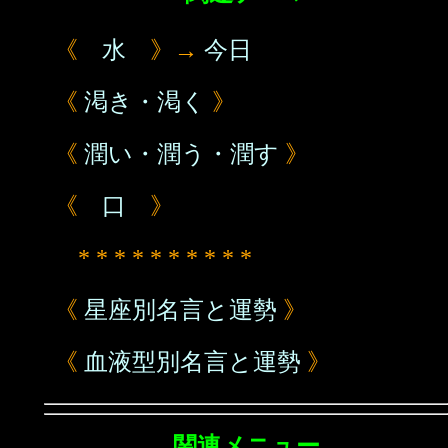
《
水
》→
今日
《
渇き・渇く
》
《
潤い・潤う・潤す
》
《
口
》
* * * * * * * * * *
《
星座別名言と運勢
》
《
血液型別名言と運勢
》
関連メニュー