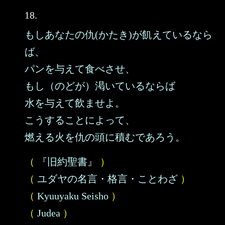
18.
もしあなたの仇(かたき)が飢えているなら
ば、
パンを与えて食べさせ、
もし（のどが）渇いているならば
水を与えて飲ませよ。
こうすることによって、
燃える火を仇の頭に積むであろう。
（
『旧約聖書』
）
（
ユダヤの名言・格言・ことわざ
）
（
Kyuuyaku Seisho
）
（
Judea
）