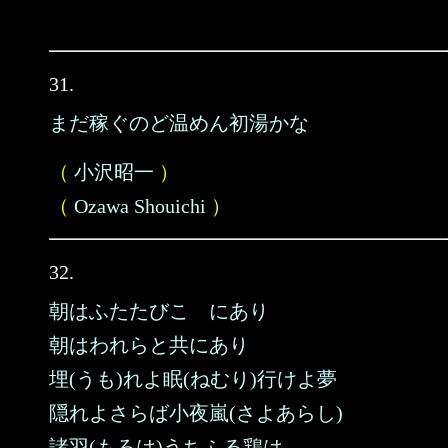
31.
まだ稼ぐのど温めん初湯かな
（
小沢昭一
）
（
Ozawa Shouichi
）
32.
朝はふたたびこゝにあり
朝はわれらと共にあり
埋(うも)れよ眠(ねむり)行けよ夢
隠れよさらば小夜嵐(さよあらし)
諸羽(もろは)うちふる鶏は