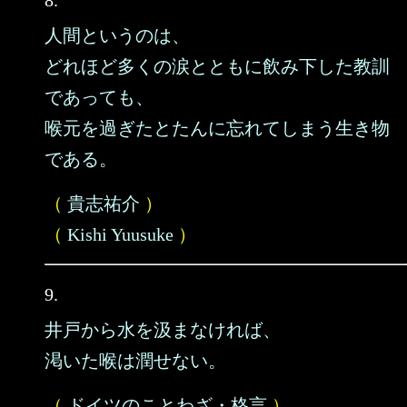
8.
人間というのは、
どれほど多くの涙とともに飲み下した教訓
であっても、
喉元を過ぎたとたんに忘れてしまう生き物
である。
（
貴志祐介
）
（
Kishi Yuusuke
）
9.
井戸から水を汲まなければ、
渇いた喉は潤せない。
（
ドイツのことわざ・格言
）