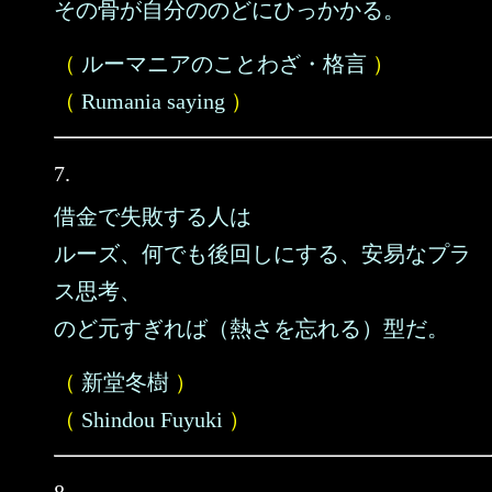
その骨が自分ののどにひっかかる。
（
ルーマニアのことわざ・格言
）
（
Rumania saying
）
7.
借金で失敗する人は
ルーズ、何でも後回しにする、安易なプラ
ス思考、
のど元すぎれば（熱さを忘れる）型だ。
（
新堂冬樹
）
（
Shindou Fuyuki
）