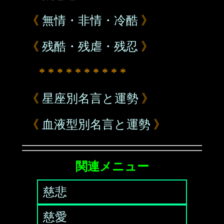
《
無情・非情・冷酷
》
《
残酷・残虐・残忍
》
* * * * * * * * * *
《
星座別名言と運勢
》
《
血液型別名言と運勢
》
関連メニュー
慈悲
慈愛