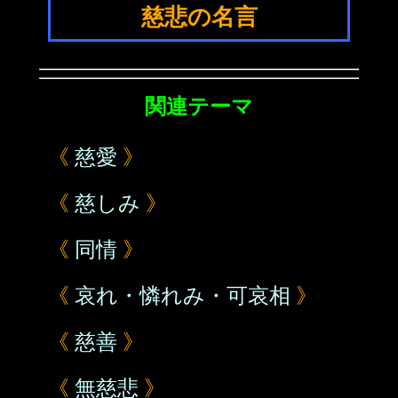
慈悲の名言
関連テーマ
《
慈愛
》
《
慈しみ
》
《
同情
》
《
哀れ・憐れみ・可哀相
》
《
慈善
》
《
無慈悲
》