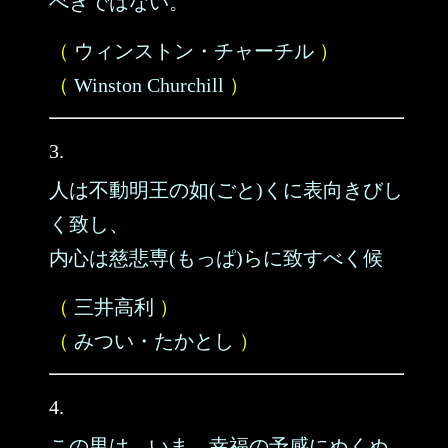
べきではない。
（
ウィンストン・チャーチル
）
（
Winston Churchill
）
3.
人は不動明王の如(ごと)くに表向きびし
く致し、
内心は慈悲専(もっぱ)らに致すべく候
（
三井高利
）
（
みつい・たかとし
）
4.
この男は、いま、幸福の予感にぬくぬ