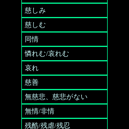
慈しみ
慈しむ
同情
憐れむ/哀れむ
哀れ
慈善
無慈悲、慈悲がない
無情/非情
残酷/残虐/残忍