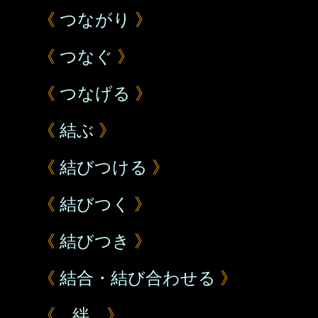
《
つながり
》
《
つなぐ
》
《
つなげる
》
《
結ぶ
》
《
結びつける
》
《
結びつく
》
《
結びつき
》
《
結合・結び合わせる
》
《
絆
》