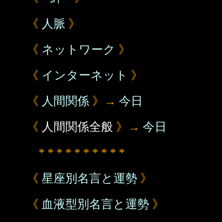
《
人脈
》
《
ネットワーク
》
《
インターネット
》
《
人間関係
》→
今日
《
人間関係全般
》→
今日
* * * * * * * * * *
《
星座別名言と運勢
》
《
血液型別名言と運勢
》