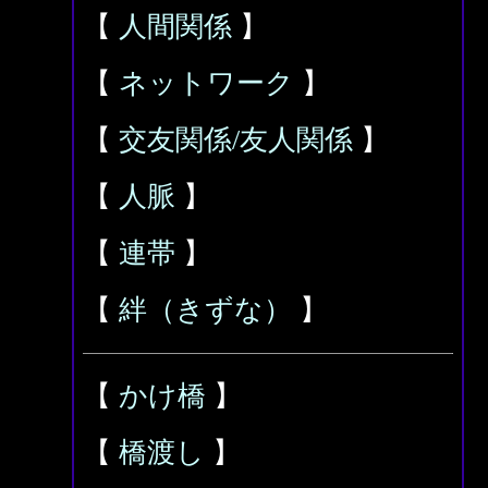
【
人間関係
】
【
ネットワーク
】
【
交友関係/友人関係
】
【
人脈
】
【
連帯
】
【
絆（きずな）
】
【
かけ橋
】
【
橋渡し
】