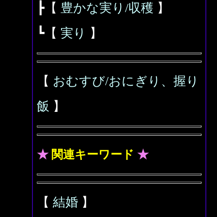
┣【
豊かな実り/収穫
】
┗【
実り
】
【
おむすび/おにぎり、握り
飯
】
★
関連キーワード
★
【
結婚
】