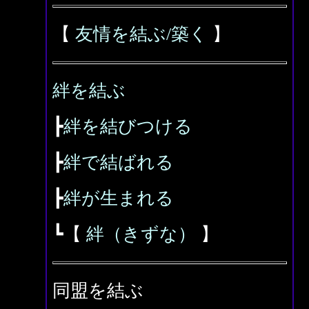
【
友情を結ぶ/
築く
】
絆を結ぶ
┣
絆を結びつける
┣
絆で結ばれる
┣
絆が生まれる
┗【
絆（きずな）
】
同盟を結ぶ