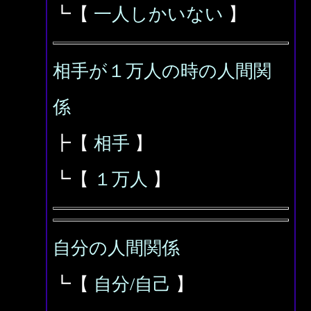
┗【
一人しかいない
】
相手が１万人の時の人間関
係
┣【
相手
】
┗【
１万人
】
自分の人間関係
┗【
自分/自己
】