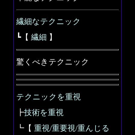
繊細なテクニック
┗【
繊細
】
驚くべきテクニック
テクニックを重視
┣
技術を重視
┗【
重視/重要視/重んじる