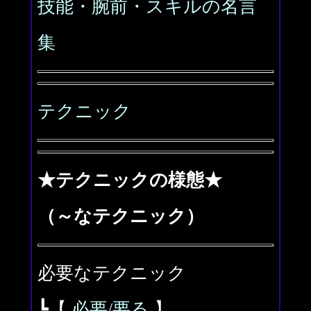
技能・腕前・スキルの名言
集
テクニック
★テクニックの様態★
（～なテクニック）
必要なテクニック
┗【
必要/要る
】