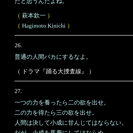
たと思うんだよね。
（
萩本欽一
）
（
Hagimoto Kinichi
）
26.
普通の人間バカにするなよ。
（ ドラマ『踊る大捜査線』 ）
27.
一つの力を養ったら二の欲を出せ。
二の力を得たら三の欲を出せ。
人間は決して小成に甘んじてはならない。
だが、小成を馬鹿にしてはならぬ。