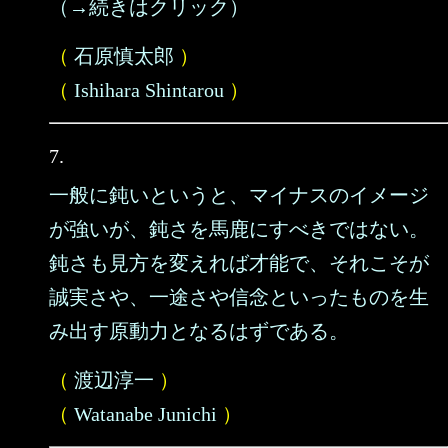
（→続きはクリック）
（
石原慎太郎
）
（
Ishihara Shintarou
）
7.
一般に鈍いというと、マイナスのイメージ
が強いが、鈍さを馬鹿にすべきではない。
鈍さも見方を変えれば才能で、それこそが
誠実さや、一途さや信念といったものを生
み出す原動力となるはずである。
（
渡辺淳一
）
（
Watanabe Junichi
）