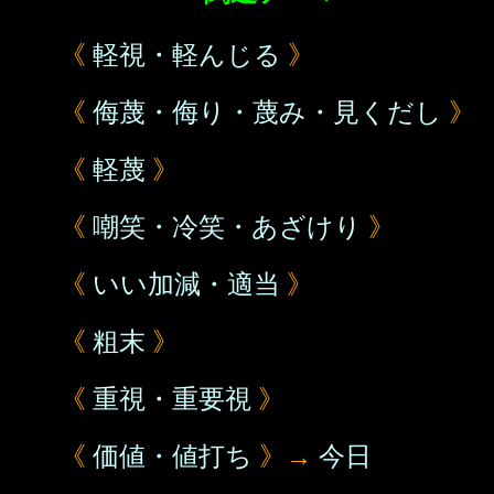
《
軽視・軽んじる
》
《
侮蔑・侮り・蔑み・見くだし
》
《
軽蔑
》
《
嘲笑・冷笑・あざけり
》
《
いい加減・適当
》
《
粗末
》
《
重視・重要視
》
《
価値・値打ち
》→
今日