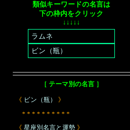
類似キーワードの名言は
下の枠内をクリック
↓↓↓↓↓
ラムネ
ビン（瓶）
［ テーマ別の名言 ］
《
ビン（瓶）
》
* * * * * * * * * *
《
星座別名言と運勢
》