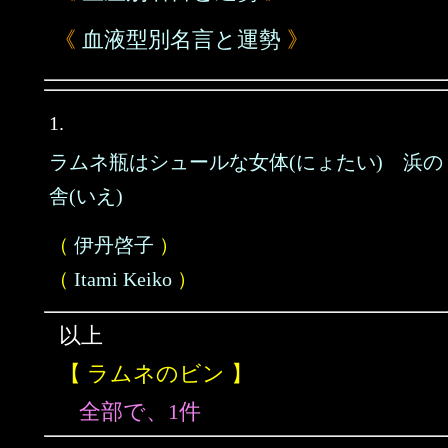
《
血液型別名言と運勢
》
1.
ラムネ瓶はシュールな女体(にょたい) 浜の
舎(いえ)
（
伊丹啓子
）
（
Itami Keiko
）
以上
【 ラムネのビン 】
全部で、1件