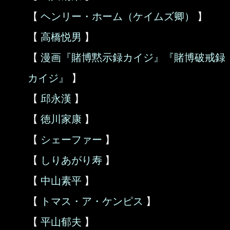
【
ヘンリー・ホーム（ケイムズ卿）
】
【
高橋悦男
】
【
漫画『賭博黙示録カイジ』『賭博破戒録
カイジ』
】
【
邱永漢
】
【
徳川家康
】
【
シェーファー
】
【
しりあがり寿
】
【
中山素平
】
【
トマス・ア・ケンピス
】
【
平山郁夫
】