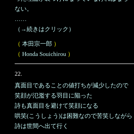
ない。
……
（→続きはクリック）
（
本田宗一郎
）
（
Honda Souichirou
）
22.
真面目であることの値打ちが減少したので
笑顔が氾濫する羽目に陥った
詩も真面目を避けて笑顔になる
哄笑(こうしょう)は困難なので苦笑しながら
詩は世間へ出て行く