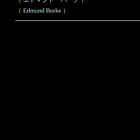
（
Edmund Burke
）