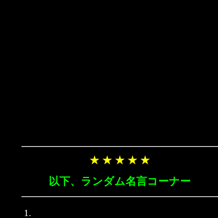
★ ★ ★ ★ ★
以下、ランダム名言コーナー
1.