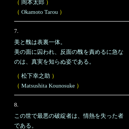
（
岡本太郎
）
（
Okamoto Tarou
）
7.
美と醜は表裏一体。
美の面に囚われ、反面の醜を責めるに急な
のは、真実を知らぬ姿である。
（
松下幸之助
）
（
Matsushita Kounosuke
）
8.
この世で最悪の破綻者は、情熱を失った者
である。