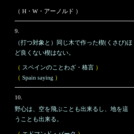
（ H・W・アーノルド ）
9.
（打つ対象と）同じ木で作った楔(くさび)ほ
ど良くない楔はない。
（
スペインのことわざ・格言
）
（
Spain saying
）
10.
野心は、空を飛ぶことも出来るし、地を這
うことも出来る。
（
エドマンド・バーク
）