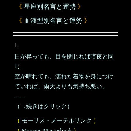
《
星座別名言と運勢
》
《
血液型別名言と運勢
》
1.
日が昇っても、目を閉じれば暗夜と同
じ。
空が晴れても、濡れた着物を身につけ
ていれば、雨天よりも気持ち悪い。
……
（→続きはクリック）
（
モーリス・メーテルリンク
）
（
Maurice Maeterlinck
）