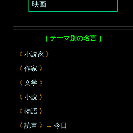
映画
［ テーマ別の名言 ］
《
小説家
》
《
作家
》
《
文学
》
《
小説
》
《
物語
》
《
読書
》→
今日