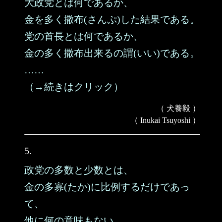
大政党とは何であるか、
金を多く撒布(さんぷ)した結果である。
党の首長とは何であるか、
金の多く撒布出来るの謂(いい)である。
……
（→続きはクリック）
（ 犬養毅 ）
（ Inukai Tsuyoshi ）
5.
政党の多数と少数とは、
金の多寡(たか)に比例するだけであっ
て、
他に何の意味もない。