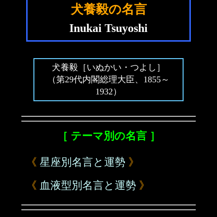
犬養毅の名言
Inukai Tsuyoshi
犬養毅［いぬかい・つよし］
（第29代内閣総理大臣、1855～
1932）
［ テーマ別の名言 ］
《
星座別名言と運勢
》
《
血液型別名言と運勢
》