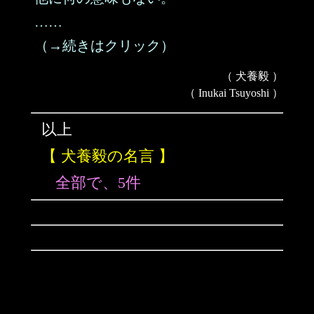
……
（→続きはクリック）
（ 犬養毅 ）
（ Inukai Tsuyoshi ）
以上
【 犬養毅の名言 】
全部で、5件