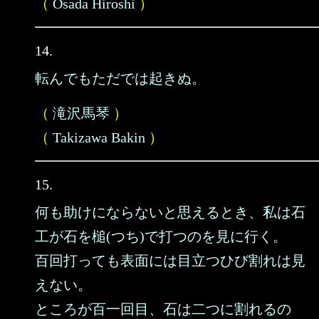
（
Osada Hiroshi
）
14.
転んでもただでは起きぬ。
（
滝沢馬琴
）
（
Takizawa Bakin
）
15.
何も助けにならないと思えるとき、私は石
工が石を槌(つち)で打つのを見に行く。
百回打っても表面には目立つひび割れは見
えない。
ところが百一回目、石は二つに割れるの