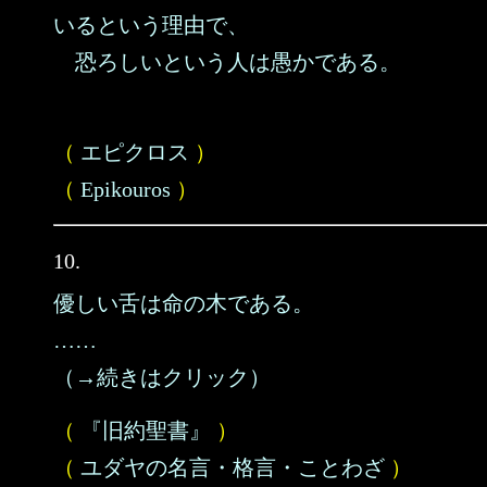
いるという理由で、
恐ろしいという人は愚かである。
（
エピクロス
）
（
Epikouros
）
10.
優しい舌は命の木である。
……
（→続きはクリック）
（
『旧約聖書』
）
（
ユダヤの名言・格言・ことわざ
）