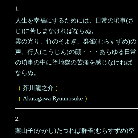
1.
人生を幸福にするためには、日常の瑣事(さ
じ)に苦しまなければならぬ。
雲の光り、竹のそよぎ、群雀(むらすずめ)の
声、行人(こうじん)の顔・・・あらゆる日常
の瑣事の中に堕地獄の苦痛を感じなければ
ならぬ。
（
芥川龍之介
）
（
Akutagawa Ryuunosuke
）
2.
案山子(かかし)たつれば群雀(むらすずめ)空