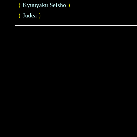
（
Kyuuyaku Seisho
）
（
Judea
）