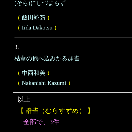
(そら)にしづまらず
（
飯田蛇笏
）
（
Iida Dakotsu
）
3.
枯葦の抱へ込みたる群雀
（
中西和美
）
（
Nakanishi Kazumi
）
以上
【 群雀（むらすずめ） 】
全部で、3件