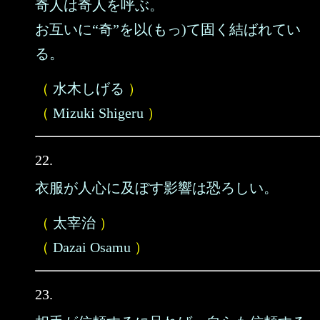
奇人は奇人を呼ぶ。
お互いに“奇”を以(もっ)て固く結ばれてい
る。
（
水木しげる
）
（
Mizuki Shigeru
）
22.
衣服が人心に及ぼす影響は恐ろしい。
（
太宰治
）
（
Dazai Osamu
）
23.