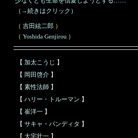
少なくとも生命を信愛しようとする……
（→続きはクリック）
（
吉田絃二郎
）
（
Yoshida Genjirou
）
【
加太こうじ
】
【
岡田啓介
】
【
素性法師
】
【
ハリー・トルーマン
】
【
崔洋一
】
【
サキャ・パンディタ
】
【
大宅壮一
】