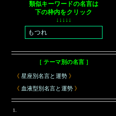
類似キーワードの名言は
下の枠内をクリック
↓↓↓↓↓
もつれ
［ テーマ別の名言 ］
《
星座別名言と運勢
》
《
血液型別名言と運勢
》
1.