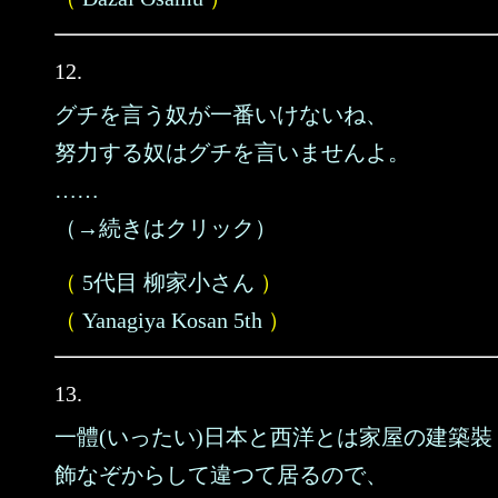
12.
グチを言う奴が一番いけないね、
努力する奴はグチを言いませんよ。
……
（→続きはクリック）
（
5代目 柳家小さん
）
（
Yanagiya Kosan 5th
）
13.
一體(いったい)日本と西洋とは家屋の建築裝
飾なぞからして違つて居るので、