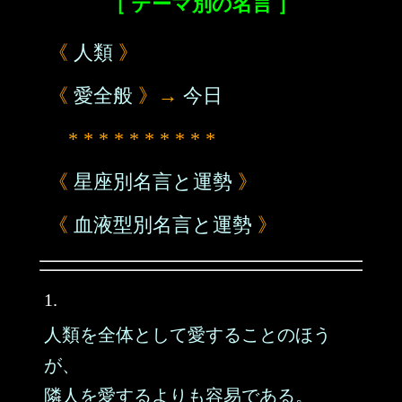
［ テーマ別の名言 ］
《
人類
》
《
愛全般
》→
今日
* * * * * * * * * *
《
星座別名言と運勢
》
《
血液型別名言と運勢
》
1.
人類を全体として愛することのほう
が、
隣人を愛するよりも容易である。