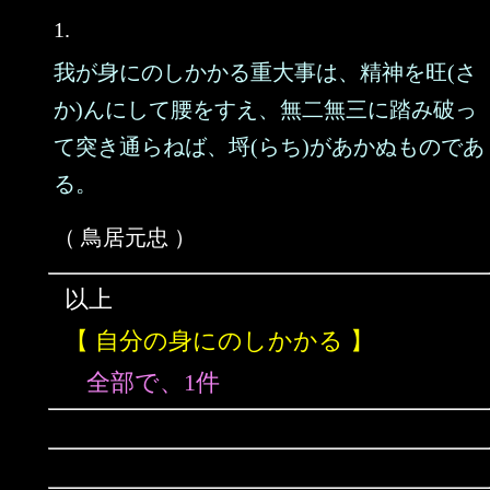
1.
我が身にのしかかる重大事は、精神を旺(さ
か)んにして腰をすえ、無二無三に踏み破っ
て突き通らねば、埒(らち)があかぬものであ
る。
（ 鳥居元忠 ）
以上
【 自分の身にのしかかる 】
全部で、1件