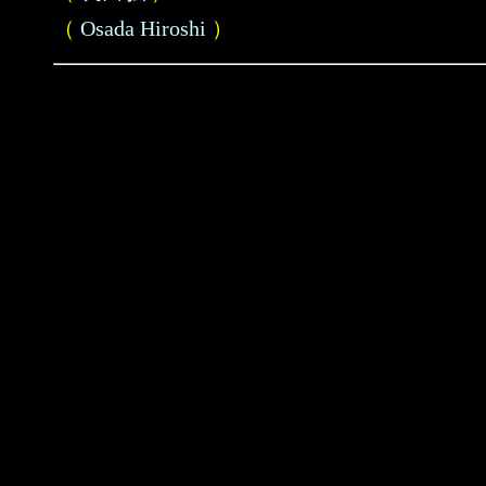
（
Osada Hiroshi
）