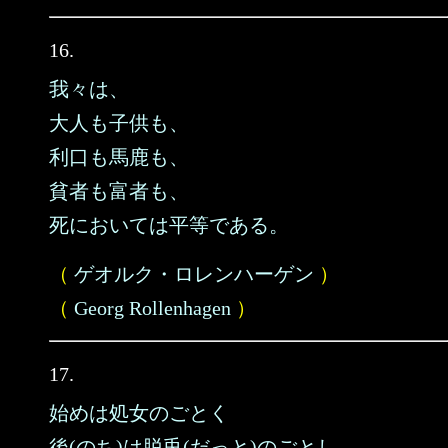
16.
我々は、
大人も子供も、
利口も馬鹿も、
貧者も富者も、
死においては平等である。
（
ゲオルク・ロレンハーゲン
）
（
Georg Rollenhagen
）
17.
始めは処女のごとく
後(のち)は脱兎(だっと)のごとし