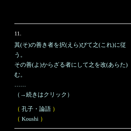
11.
其(そ)の善き者を択(えら)びて之(これ)に従
う。
その善(よ)からざる者にして之を改(あらた)
む。
……
（→続きはクリック）
（
孔子・論語
）
（
Koushi
）