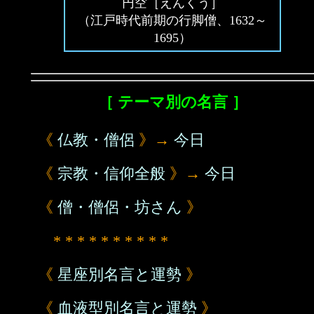
円空［えんくう］
（江戸時代前期の行脚僧、1632～
1695）
［ テーマ別の名言 ］
《
仏教・僧侶
》→
今日
《
宗教・信仰全般
》→
今日
《
僧・僧侶・坊さん
》
* * * * * * * * * *
《
星座別名言と運勢
》
《
血液型別名言と運勢
》