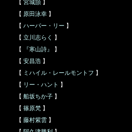
【
宮城顗
】
【
原田泳幸
】
【
ハーパー・リー
】
【
立川志らく
】
【
『寒山詩』
】
【
安昌浩
】
【
ミハイル・レールモントフ
】
【
リー・ハント
】
【
船坂ちか子
】
【
篠原梵
】
【
藤村紫雲
】
【
阿久津勝利
】