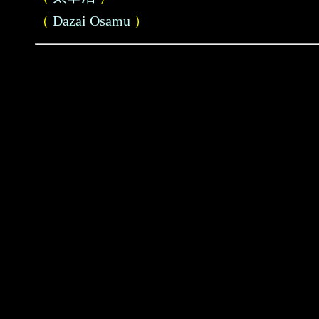
（
Dazai Osamu
）