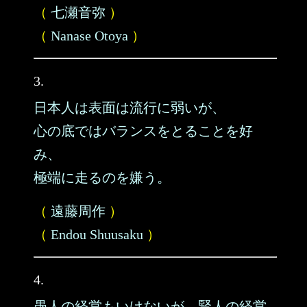
（
七瀬音弥
）
（
Nanase Otoya
）
3.
日本人は表面は流行に弱いが、
心の底ではバランスをとることを好
み、
極端に走るのを嫌う。
（
遠藤周作
）
（
Endou Shuusaku
）
4.
愚人の経営もいけないが、賢人の経営