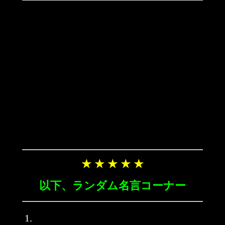
★ ★ ★ ★ ★
以下、ランダム名言コーナー
1.