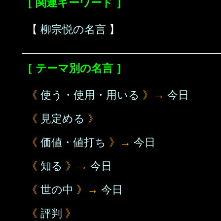
［ 関連キーワード ］
【
柳宗悦の名言
】
［ テーマ別の名言 ］
《
使う・使用・用いる
》→
今日
《
見定める
》
《
価値・値打ち
》→
今日
《
知る
》→
今日
《
世の中
》→
今日
《
評判
》