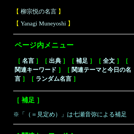
【
柳宗悦の名言
】
【
Yanagi Muneyoshi
】
ページ内メニュー
［
名言
］［
出典
］［
補足
］［
全文
］［
関連キーワード
］［
関連テーマと今日の名
言
］［
ランダム名言
］
［ 補足 ］
※「（＝見定め）」は七瀬音弥による補足