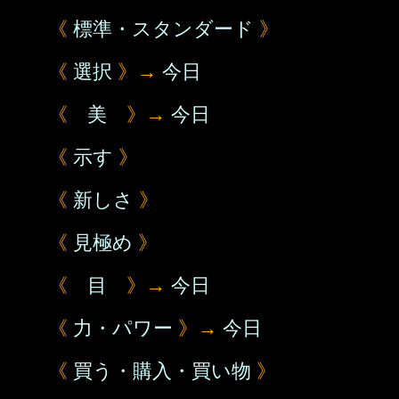
《
標準・スタンダード
》
《
選択
》→
今日
《
美
》→
今日
《
示す
》
《
新しさ
》
《
見極め
》
《
目
》→
今日
《
力・パワー
》→
今日
《
買う・購入・買い物
》