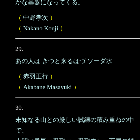
かな基盤になってくる。
（
中野孝次
）
（
Nakano Kouji
）
29.
あの人は きつと来るはづ ソーダ水
（
赤羽正行
）
（
Akabane Masayuki
）
30.
未知なる山との厳しい試練の積み重ねの中
で、