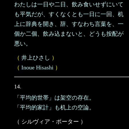
わたしは一日や二日、飲み食いせずにいて
も平気だが、すくなくとも一日に一回、机
上に辞典を開き、辞、すなわち言葉を、一
個か二個、飲み込まないと、どうも按配が
悪い。
（
井上ひさし
）
（
Inoue Hisashi
）
14.
「平均的世帯」は架空の存在。
「平均的家計」も机上の空論。
（ シルヴィア・ポーター ）