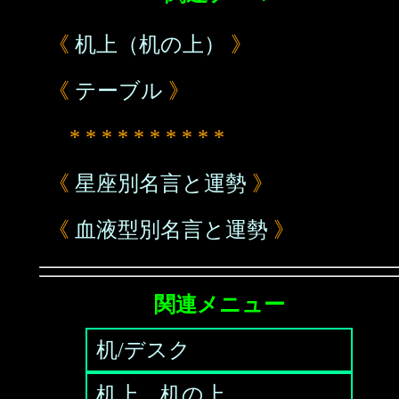
《
机上（机の上）
》
《
テーブル
》
* * * * * * * * * *
《
星座別名言と運勢
》
《
血液型別名言と運勢
》
関連メニュー
机/デスク
机上、机の上