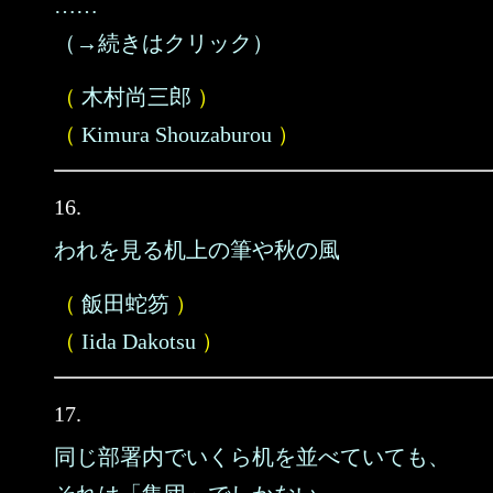
……
（→続きはクリック）
（
木村尚三郎
）
（
Kimura Shouzaburou
）
16.
われを見る机上の筆や秋の風
（
飯田蛇笏
）
（
Iida Dakotsu
）
17.
同じ部署内でいくら机を並べていても、