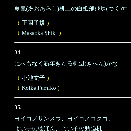
夏嵐(あおあらし)机上の白紙飛び尽(つく)す
（
正岡子規
）
（
Masaoka Shiki
）
34.
にべもなく新年きたる机辺(きへん)かな
（
小池文子
）
（
Koike Fumiko
）
35.
ヨイコノサンスウ、ヨイコノコクゴ、
よい子の絵ほん、よい子の勉強机……