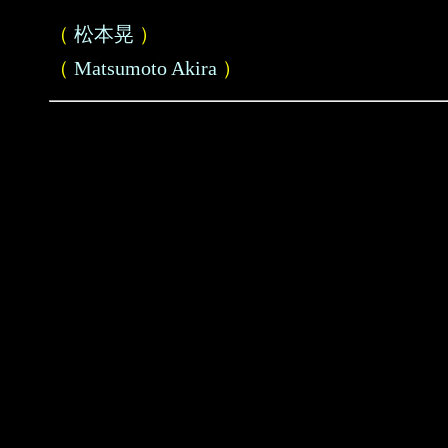
（
松本晃
）
（
Matsumoto Akira
）