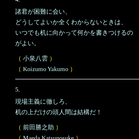
諸君が困難に会い、
どうしてよいか全くわからないときは、
いつでも机に向かって何かを書きつけるの
がよい。
（
小泉八雲
）
（
Koizumo Yakumo
）
5.
現場主義に徹しろ、
机の上だけの頭人間は結構だ！
（
前田勝之助
）
（
Maeda Katsunosuke
）