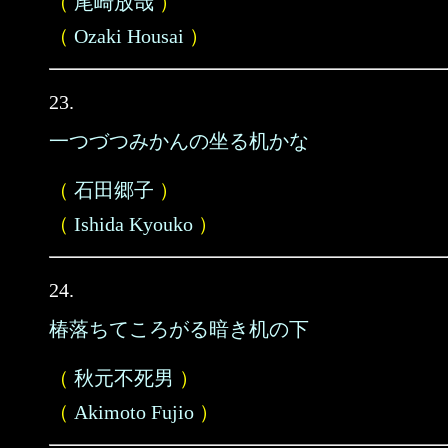
（
尾崎放哉
）
（
Ozaki Housai
）
23.
一つづつみかんの坐る机かな
（
石田郷子
）
（
Ishida Kyouko
）
24.
椿落ちてころがる暗き机の下
（
秋元不死男
）
（
Akimoto Fujio
）