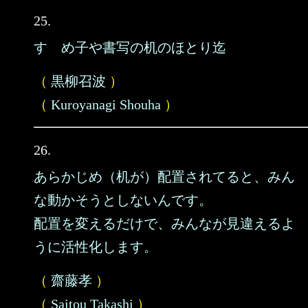
25.
すゞめ子や書写の机のほとり迄
（
黒柳召波
）
（
Kuroyanagi Shouha
）
26.
あらかじめ（机が）配置されてると、みん
な動かそうとしないんです。
配置を変えるだけで、みんなが見違えるよ
うに活性化します。
（
齋藤孝
）
（
Saitou Takashi
）