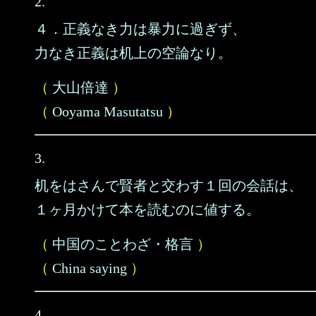
2.
４．正義なき力は暴力に過ぎず、
力なき正義は机上の空論なり。
（
大山倍達
）
（
Ooyama Masutatsu
）
3.
机をはさんで賢者と交わす１回の会話は、
１ヶ月かけて本を読むのに値する。
（
中国のことわざ・格言
）
（
China saying
）
4.