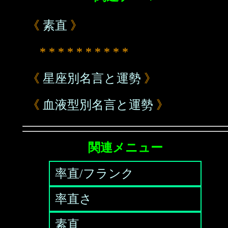
《
素直
》
* * * * * * * * * *
《
星座別名言と運勢
》
《
血液型別名言と運勢
》
関連メニュー
率直/フランク
率直さ
素直