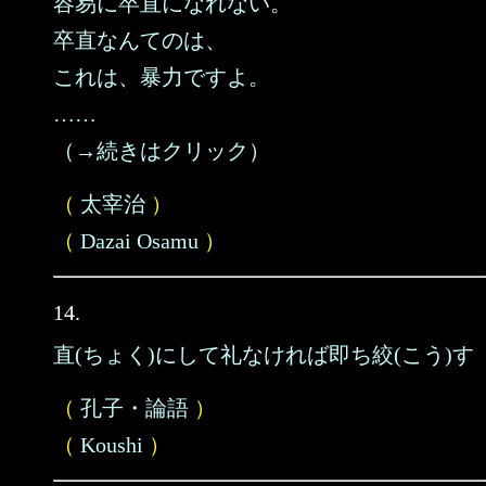
容易に卒直になれない。
卒直なんてのは、
これは、暴力ですよ。
……
（→続きはクリック）
（
太宰治
）
（
Dazai Osamu
）
14.
直(ちょく)にして礼なければ即ち絞(こう)す
（
孔子・論語
）
（
Koushi
）