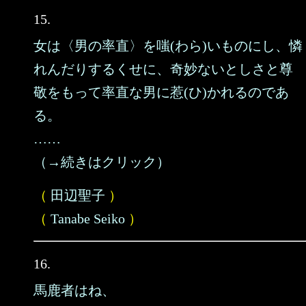
15.
女は〈男の率直〉を嗤(わら)いものにし、憐
れんだりするくせに、奇妙ないとしさと尊
敬をもって率直な男に惹(ひ)かれるのであ
る。
……
（→続きはクリック）
（
田辺聖子
）
（
Tanabe Seiko
）
16.
馬鹿者はね、