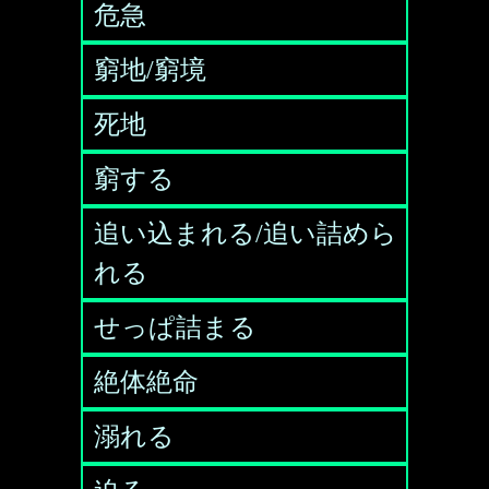
危急
窮地/窮境
死地
窮する
追い込まれる/追い詰めら
れる
せっぱ詰まる
絶体絶命
溺れる