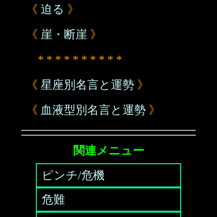
《
迫る
》
《
崖・断崖
》
* * * * * * * * * *
《
星座別名言と運勢
》
《
血液型別名言と運勢
》
関連メニュー
ピンチ/危機
危難