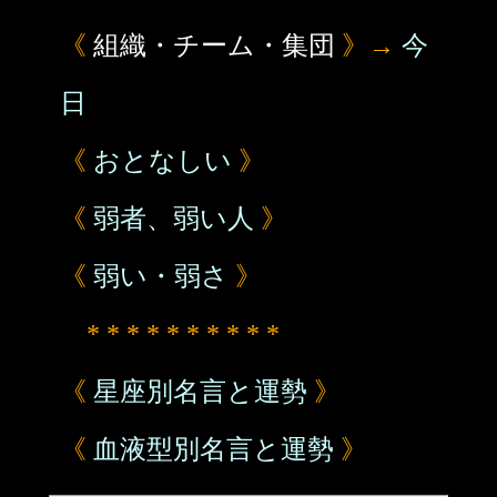
《
組織・チーム・集団
》→
今
日
《
おとなしい
》
《
弱者、弱い人
》
《
弱い・弱さ
》
* * * * * * * * * *
《
星座別名言と運勢
》
《
血液型別名言と運勢
》