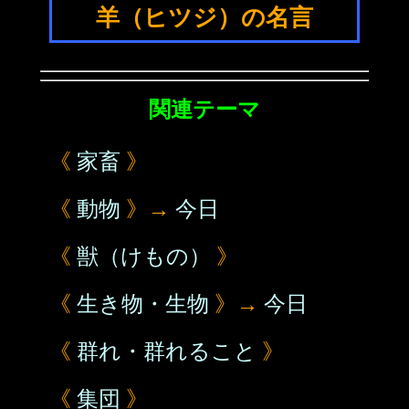
羊（ヒツジ）の名言
関連テーマ
《
家畜
》
《
動物
》→
今日
《
獣（けもの）
》
《
生き物・生物
》→
今日
《
群れ・群れること
》
《
集団
》