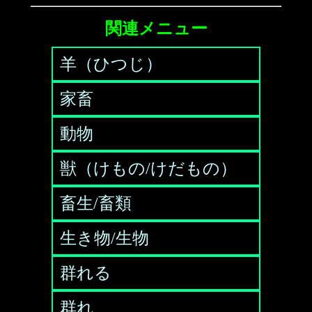
関連メニュー
羊（ひつじ）
家畜
動物
獣（けもの/けだもの）
畜生/畜類
生き物/生物
群れる
群れ