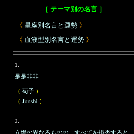
［ テーマ別の名言 ］
《
星座別名言と運勢
》
《
血液型別名言と運勢
》
1.
是是非非
（
荀子
）
（
Junshi
）
2.
立場の異なるものの、すべてを拒否すると