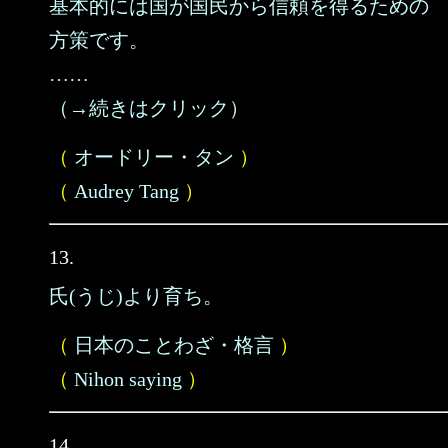
基本的には国が国民から信頼を得るための
方策です。
……
（→続きはクリック）
（
オードリー・タン
）
（
Audrey Tang
）
13.
氏(うじ)より育ち。
（
日本のことわざ・格言
）
（
Nihon saying
）
14.