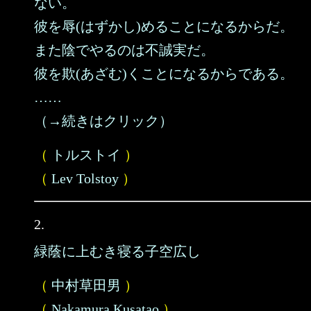
ない。
彼を辱(はずかし)めることになるからだ。
また陰でやるのは不誠実だ。
彼を欺(あざむ)くことになるからである。
……
（→続きはクリック）
（
トルストイ
）
（
Lev Tolstoy
）
2.
緑蔭に上むき寝る子空広し
（
中村草田男
）
（
Nakamura Kusatao
）