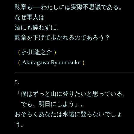
勲章も──わたしには実際不思議である。
なぜ軍人は
酒にも酔わずに、
勲章を下げて歩かれるのであろう？
（
芥川龍之介
）
（
Akutagawa Ryuunosuke
）
5.
「僕はずっと山に登りたいと思っている。
でも、明日にしよう」。
おそらくあなたは永遠に登らないでしょ
う。