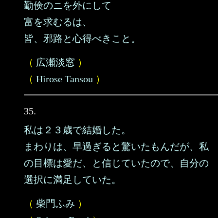
勤倹のニを外にして
富を求むるは、
皆、邪路と心得べきこと。
（
広瀬淡窓
）
（
Hirose Tansou
）
35.
私は２３歳で結婚した。
まわりは、早過ぎると驚いたもんだが、私
の目標は愛だ、と信じていたので、自分の
選択に満足していた。
（
柴門ふみ
）