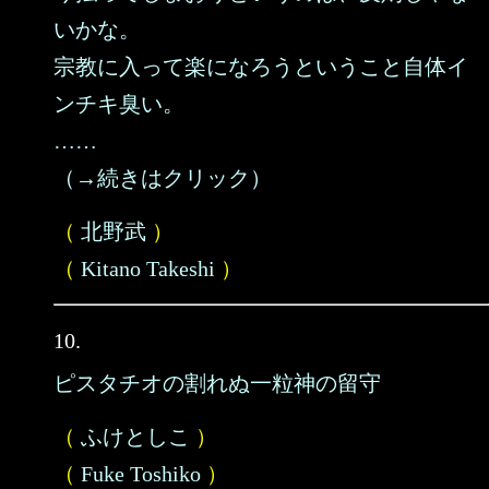
いかな。
宗教に入って楽になろうということ自体イ
ンチキ臭い。
……
（→続きはクリック）
（
北野武
）
（
Kitano Takeshi
）
10.
ピスタチオの割れぬ一粒神の留守
（
ふけとしこ
）
（
Fuke Toshiko
）