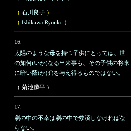
（
石川良子
）
（
Ishikawa Ryouko
）
16.
太陽のような母を持つ子供にとっては、世
の如何(いか)なる出来事も、その子供の将来
に暗い蔭(かげ)を与え得るものではない。
（ 菊池麟平 ）
17.
劇の中の不幸は劇の中で救済しなければな
らない。