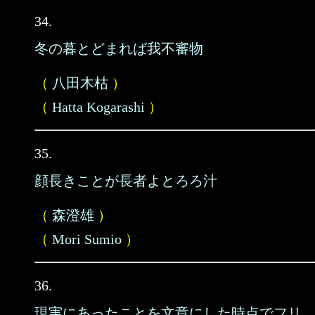
34.
冬の暮とどまれば我不審物
（
八田木枯
）
（
Hatta Kogarashi
）
35.
顔長きことが長者よとろろ汁
（
森澄雄
）
（
Mori Sumio
）
36.
現実にあったことを文章にした時点でフリ