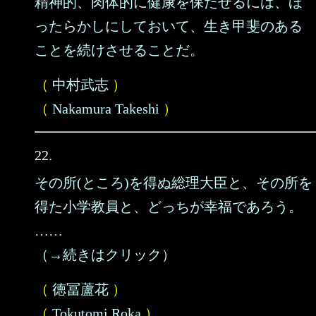
精神的、肉体的に健康を保たせるには、ほ
ったらかしにしておいて、生き甲斐のある
ことを続けさせることだ。
（
中村武志
）
（
Nakamura Takeshi
）
22.
その所(ところ)を得ぬ総理大臣と、その所を
得た小学教員と、どっちが幸福であろう。
……
（→続きはクリック）
（
徳冨蘆花
）
（
Tokutomi Roka
）