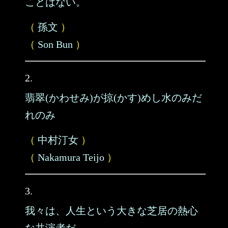
ことはない。
（
孫文
）
（
Son Bun
）
2.
翡翠(かわせみ)が掠(かす)めし水のみだ
れのみ
（
中村汀女
）
（
Nakamura Teijo
）
3.
我々は、人生という大きな芝居の熱心