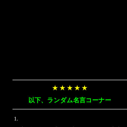
★ ★ ★ ★ ★
以下、ランダム名言コーナー
1.