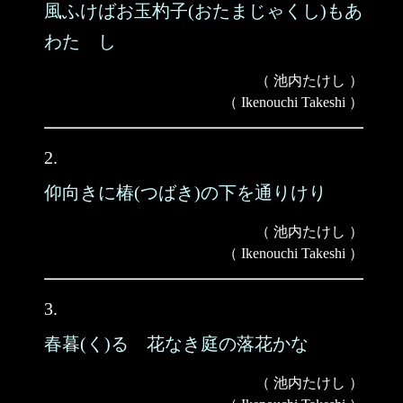
風ふけばお玉杓子(おたまじゃくし)もあ
わたゞし
（ 池内たけし ）
（ Ikenouchi Takeshi ）
2.
仰向きに椿(つばき)の下を通りけり
（ 池内たけし ）
（ Ikenouchi Takeshi ）
3.
春暮(く)るゝ花なき庭の落花かな
（ 池内たけし ）