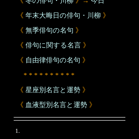
《
冬の俳句・川柳
》→
今日
《
年末大晦日の俳句・川柳
》
《
無季俳句の名句
》
《
俳句に関する名言
》
《
自由律俳句の名句
》
* * * * * * * * * *
《
星座別名言と運勢
》
《
血液型別名言と運勢
》
1.