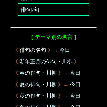
俳句/句
［ テーマ別の名言 ］
《
俳句の名句
》→
今日
《
新年正月の俳句・川柳
》
《
春の俳句・川柳
》→
今日
《
夏の俳句・川柳
》→
今日
《
秋の俳句・川柳
》→
今日