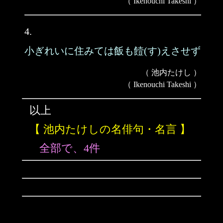
（ Ikenouchi Takeshi ）
4.
小ぎれいに住みては飯も饐(す)えさせず
（ 池内たけし ）
（ Ikenouchi Takeshi ）
以上
【 池内たけしの名俳句・名言 】
全部で、4件