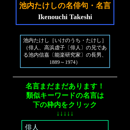
池内たけしの名俳句・名言
Ikenouchi Takeshi
池内たけし［いけのうち・たけし］
（俳人、高浜虚子〔俳人〕の兄であ
る池内信嘉〔能楽研究家〕の長男、
1889～1974）
名言まだまだあります！
類似キーワードの名言は
下の枠内をクリック
↓↓↓↓↓
俳人