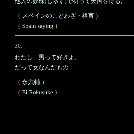
他人の数珠(じゅず)で祈って天国を得る。
（
スペインのことわざ・格言
）
（
Spain saying
）
30.
わたし、男って好きよ。
だって女なんだもの
（
永六輔
）
（
Ei Rokusuke
）