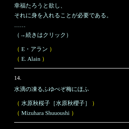
幸福たろうと欲し、
それに身を入れることが必要である。
……
（→続きはクリック）
（
E・アラン
）
（
E. Alain
）
14.
水滴の凍るふゆべぞ梅にほふ
（
水原秋桜子［水原秋櫻子］
）
（
Mizuhara Shuuoushi
）