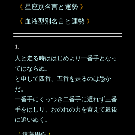
《
星座別名言と運勢
》
《
血液型別名言と運勢
》
1.
人と走る時ははじめより一番手となっ
てはならぬ。
と申して四番、五番を走るのは愚か
だ。
一番手にくっつき二番手に遅れず三番
手をはしり、おのれの力を蓄えて最後
に追いぬく。
（
遠藤周作
）