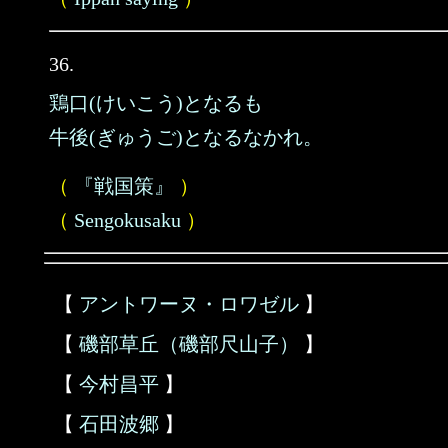
36.
鶏口(けいこう)となるも
牛後(ぎゅうご)となるなかれ。
（
『戦国策』
）
（
Sengokusaku
）
【
アントワーヌ・ロワゼル
】
【
磯部草丘（磯部尺山子）
】
【
今村昌平
】
【
石田波郷
】