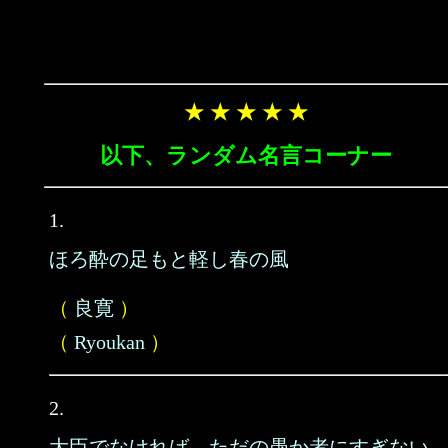
★ ★ ★ ★ ★
以下、ランダム名言コーナー
1.
ほろ酔の足もと軽し春の風
（
良寛
）
（
Ryoukan
）
2.
大臣でなければ、ただの愚か者にすぎない