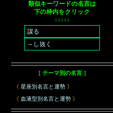
類似キーワードの名言は
下の枠内をクリック
↓↓↓↓↓
謀る
～し抜く
［ テーマ別の名言 ］
《
星座別名言と運勢
》
《
血液型別名言と運勢
》