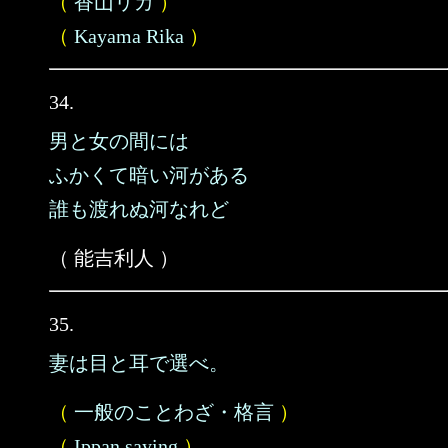
（
香山リカ
）
（
Kayama Rika
）
34.
男と女の間には
ふかくて暗い河がある
誰も渡れぬ河なれど
（ 能吉利人 ）
35.
妻は目と耳で選べ。
（
一般のことわざ・格言
）
（
Ippan saying
）