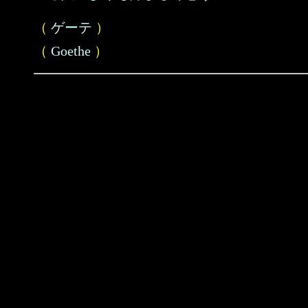
（
ゲーテ
）
（
Goethe
）