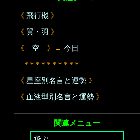
《
飛行機
》
《
翼・羽
》
《
空
》→
今日
* * * * * * * * * *
《
星座別名言と運勢
》
《
血液型別名言と運勢
》
関連メニュー
飛ぶ