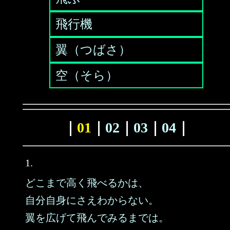
飛行機
翼（つばさ）
空（そら）
｜
01
｜
02
｜
03
｜
04
｜
1.
どこまで高く飛べるかは、
自分自身にさえわからない。
翼を広げて飛んでみるまでは。