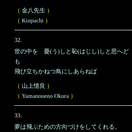
（
金八先生
）
（
Kinpachi
）
32.
世の中を 憂(う)しと恥(はじし)しと思へど
も
飛び立ちかねつ鳥にしあらねば
（
山上憶良
）
（
Yamanoueno Okura
）
33.
夢は飛ぶための方向づけをしてくれる。