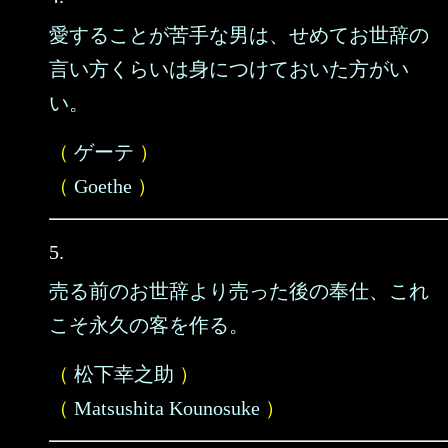
愛することが苦手な男は、せめてお世辞の
言い方くらいは身につけておいた方がい
い。
（
ゲーテ
）
（
Goethe
）
5.
売る前のお世辞より売った後の奉仕、これ
こそ永久の客を作る。
（
松下幸之助
）
（
Matsushita Kounosuke
）