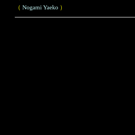
（
Nogami Yaeko
）