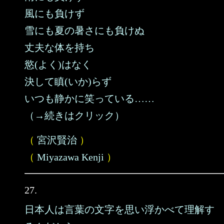
風にも負けず
雪にも夏の暑さにも負けぬ
丈夫な体を持ち
慾(よく)はなく
決して瞋(いか)らず
いつも静かに笑っている……
（→続きはクリック）
（
宮沢賢治
）
（
Miyazawa Kenji
）
27.
日本人は言葉の文字を思い浮かべて理解す