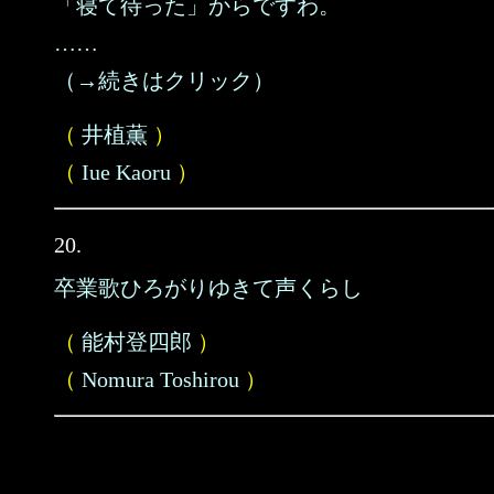
「寝て待った」からですわ。
……
（→続きはクリック）
（
井植薫
）
（
Iue Kaoru
）
20.
卒業歌ひろがりゆきて声くらし
（
能村登四郎
）
（
Nomura Toshirou
）