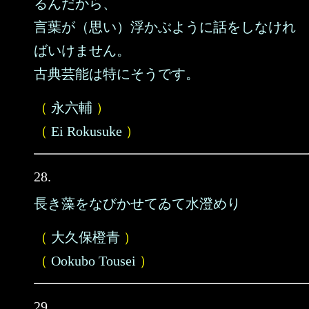
るんだから、
言葉が（思い）浮かぶように話をしなけれ
ばいけません。
古典芸能は特にそうです。
（
永六輔
）
（
Ei Rokusuke
）
28.
長き藻をなびかせてゐて水澄めり
（
大久保橙青
）
（
Ookubo Tousei
）
29.