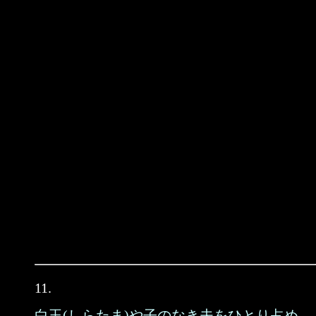
11.
白玉(しらたま)や子のなき夫をひとり占め