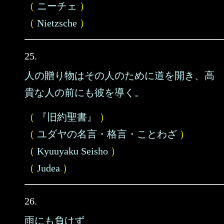
（
ニーチェ
）
（
Nietzsche
）
25.
人の贈り物はその人のために道を開き、高
貴な人の前にも彼を導く。
（
『旧約聖書』
）
（
ユダヤの名言・格言・ことわざ
）
（
Kyuuyaku Seisho
）
（
Judea
）
26.
雨にも負けず