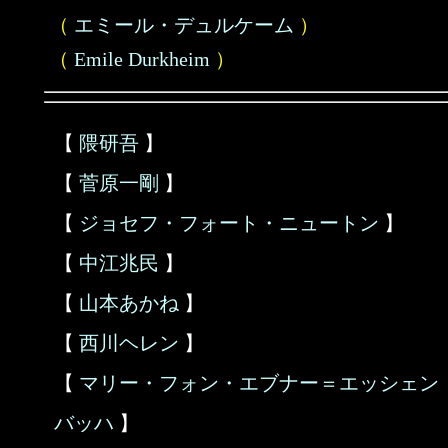
（
エミール・デュルケーム
）
（
Emile Durkheim
）
【
隈研吾
】
【
菅原一剛
】
【
ジョセフ・フォート・ニュートン
】
【
中江兆民
】
【
山本あかね
】
【
西川ヘレン
】
【
マリー・フォン・エブナー＝エッシェン
バッハ
】