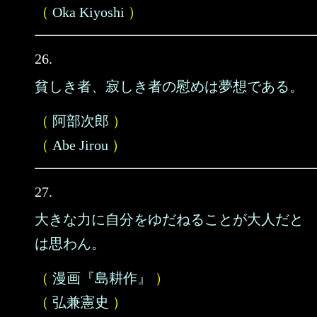
（
Oka Kiyoshi
）
26.
貧しき者、寂しき者の慰めは夢想である。
（
阿部次郎
）
（
Abe Jirou
）
27.
大きな力に自分をゆだねることが大人だと
は思わん。
（
漫画『島耕作』
）
（
弘兼憲史
）