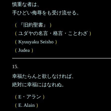
慎重な者は、
手ひどい侮辱をも受け流せる。
（
『旧約聖書』
）
（
ユダヤの名言・格言・ことわざ
）
（
Kyuuyaku Seisho
）
（
Judea
）
15.
幸福たらんと欲しなければ、
絶対に幸福にはなれぬ。
（
E・アラン
）
（
E. Alain
）