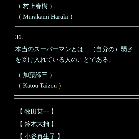
（
村上春樹
）
（
Murakami Haruki
）
36.
本当のスーパーマンとは、（自分の）弱さ
を受け入れている人のことである。
（
加藤諦三
）
（
Katou Taizou
）
【
牧田甚一
】
【
鈴木大拙
】
【
小谷真生子
】