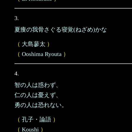
3.
夏痩の我骨さぐる寝覚(ねざめ)かな
（
大島蓼太
）
（
Ooshima Ryouta
）
4.
智の人は惑わず、
仁の人は憂えず、
勇の人は恐れない。
（
孔子・論語
）
（
Koushi
）