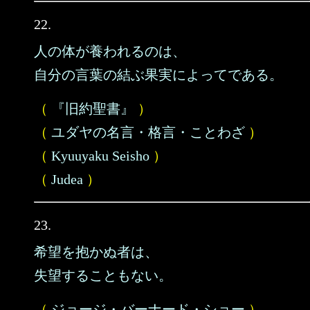
22.
人の体が養われるのは、
自分の言葉の結ぶ果実によってである。
（
『旧約聖書』
）
（
ユダヤの名言・格言・ことわざ
）
（
Kyuuyaku Seisho
）
（
Judea
）
23.
希望を抱かぬ者は、
失望することもない。
（
ジョージ・バーナード・ショー
）