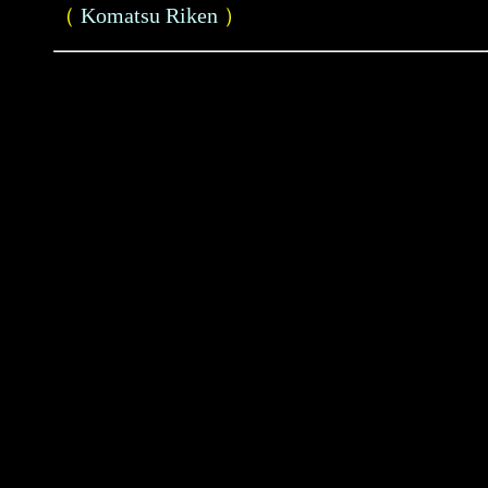
（
Komatsu Riken
）