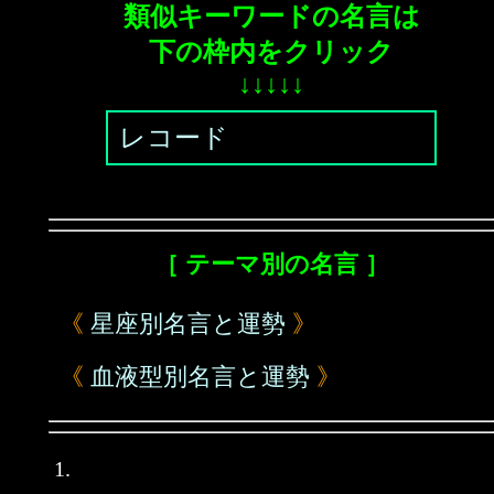
類似キーワードの名言は
下の枠内をクリック
↓↓↓↓↓
レコード
［ テーマ別の名言 ］
《
星座別名言と運勢
》
《
血液型別名言と運勢
》
1.