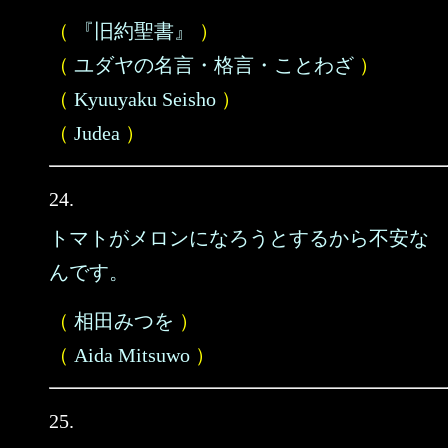
（
『旧約聖書』
）
（
ユダヤの名言・格言・ことわざ
）
（
Kyuuyaku Seisho
）
（
Judea
）
24.
トマトがメロンになろうとするから不安な
んです。
（
相田みつを
）
（
Aida Mitsuwo
）
25.