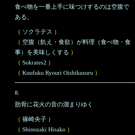
食べ物を一番上手に味つけするのは空腹で
ある。
（
ソクラテス
）
（
空腹（飢え・食欲）が料理（食べ物・食
事）を美味しくする
）
（
Sokrates2
）
（
Kuufuku Ryouri Oishikusuru
）
8.
肋骨に花火の音の溜まりゆく
（
篠崎央子
）
（
Shinozaki Hisako
）