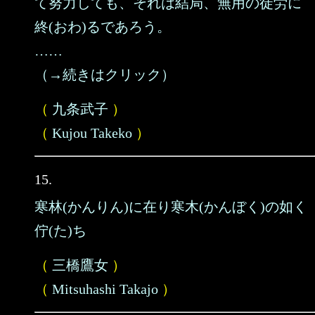
て努力しても、それは結局、無用の徒労に
終(おわ)るであろう。
……
（→続きはクリック）
（
九条武子
）
（
Kujou Takeko
）
15.
寒林(かんりん)に在り寒木(かんぼく)の如く
佇(た)ち
（
三橋鷹女
）
（
Mitsuhashi Takajo
）