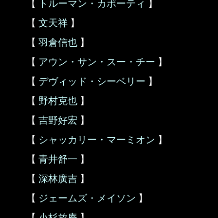
【
トルーマン・カポーティ
】
【
文天祥
】
【
羽倉信也
】
【
アウン・サン・スー・チー
】
【
デヴィッド・シーベリー
】
【
野村克也
】
【
吉野好宏
】
【
シャッカリー・マーミオン
】
【
青井舒一
】
【
深林廣吉
】
【
ジェームズ・メイソン
】
【
小杉放庵
】