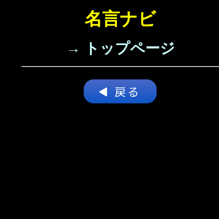
名言ナビ
→ トップページ