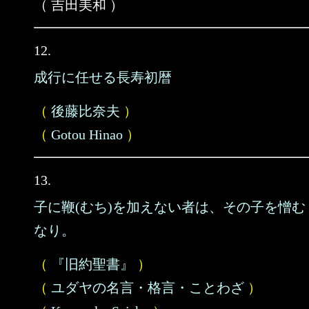
（ 吉田美和 ）
12.
成行に任せる長寿初暦
（
後藤比奈夫
）
（
Gotou Hinao
）
13.
子に鞭(むち)を加えない者は、その子を憎む
なり。
（
『旧約聖書』
）
（
ユダヤの名言・格言・ことわざ
）