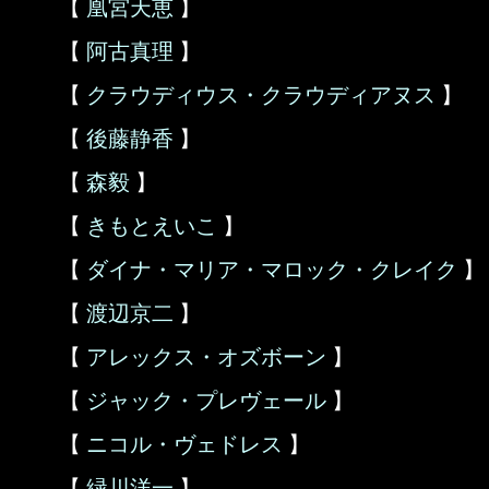
【
凰宮天恵
】
【
阿古真理
】
【
クラウディウス・クラウディアヌス
】
【
後藤静香
】
【
森毅
】
【
きもとえいこ
】
【
ダイナ・マリア・マロック・クレイク
】
【
渡辺京二
】
【
アレックス・オズボーン
】
【
ジャック・プレヴェール
】
【
ニコル・ヴェドレス
】
【
緑川洋一
】