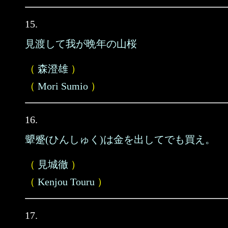
15.
見渡して我が晩年の山桜
（
森澄雄
）
（
Mori Sumio
）
16.
顰蹙(ひんしゅく)は金を出してでも買え。
（
見城徹
）
（
Kenjou Touru
）
17.