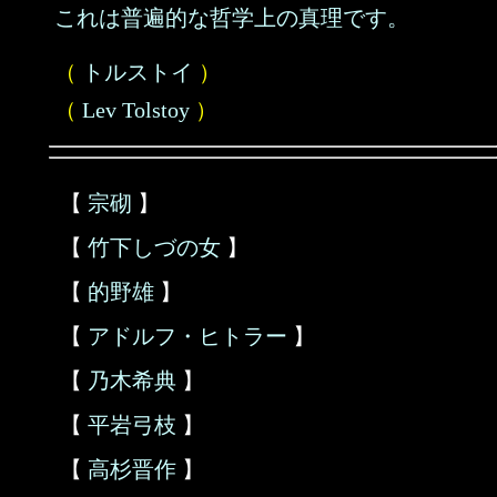
これは普遍的な哲学上の真理です。
（
トルストイ
）
（
Lev Tolstoy
）
【
宗砌
】
【
竹下しづの女
】
【
的野雄
】
【
アドルフ・ヒトラー
】
【
乃木希典
】
【
平岩弓枝
】
【
高杉晋作
】